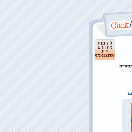
מסעדת
בל