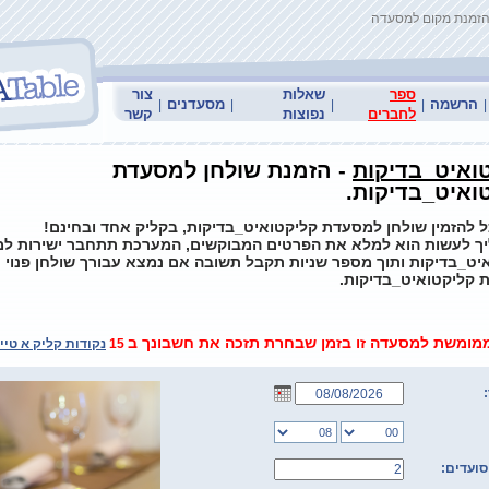
הזמנת מקום למסעדה
ספר
שאלות
צור
הרשמה
מסעדנים
|
|
|
|
|
לחברים
נפוצות
קשר
ואיט_בדיקות
- הזמנת שולחן למסעדת
ואיט_בדיקות.
ל להזמין שולחן למסעדת קליקטואיט_בדיקות, בקליק אחד ובחינם!
ך לעשות הוא למלא את הפרטים המבוקשים, המערכת תתחבר ישירות ל
יט_בדיקות ותוך מספר שניות תקבל תשובה אם נמצא עבורך שולחן פנוי
קליקטואיט_בדיקות.
מומשת למסעדה זו בזמן שבחרת תזכה את חשבונך ב
15
נקודות קליק א טיי
ועדים: