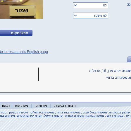
ם:
o to restaurant's English page
ובת:
אבא אבן, 16, הרצליה
ג מסעדה:
בדואי
הצהרת נגישות
|
אודותינו
|
מפת אתר
|
תקנון
|
 שולחן במסעדות.
מסעדות בתל אביב
,
מסעדות בהרצליה
,
מסעדות בירושלים
,
מסעדות בצפון
,
מסעד
ית
,
מסעדת דגים
,
מסעדת גורמה
,
מסעדה כשרה
,
סוכנות דיגיטל
,
חברת קידום אתרים
,
אירועים במ