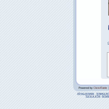
G
Powered by
ClickATable
ות באשדוד
,
מסעדות באילת
,
סעדות
.
קליק א טייבל