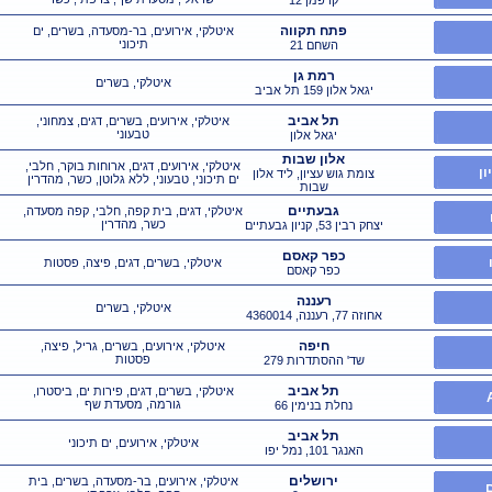
קויפמן 12
פתח תקווה
איטלקי, אירועים, בר-מסעדה, בשרים, ים
תיכוני
השחם 21
רמת גן
איטלקי, בשרים
יגאל אלון 159 תל אביב
תל אביב
איטלקי, אירועים, בשרים, דגים, צמחוני,
טבעוני
יגאל אלון
אלון שבות
איטלקי, אירועים, דגים, ארוחות בוקר, חלבי,
ון
צומת גוש עציון, ליד אלון
ים תיכוני, טבעוני, ללא גלוטן, כשר, מהדרין
שבות
גבעתיים
איטלקי, דגים, בית קפה, חלבי, קפה מסעדה,
כשר, מהדרין
יצחק רבין 53, קניון גבעתיים
כפר קאסם
איטלקי, בשרים, דגים, פיצה, פסטות
כפר קאסם
רעננה
איטלקי, בשרים
אחוזה 77, רעננה, 4360014
חיפה
איטלקי, אירועים, בשרים, גריל, פיצה,
פסטות
שד' ההסתדרות 279
תל אביב
איטלקי, בשרים, דגים, פירות ים, ביסטרו,
גורמה, מסעדת שף
נחלת בנימין 66
תל אביב
איטלקי, אירועים, ים תיכוני
האנגר 101, נמל יפו
ירושלים
איטלקי, אירועים, בר-מסעדה, בשרים, בית
ם