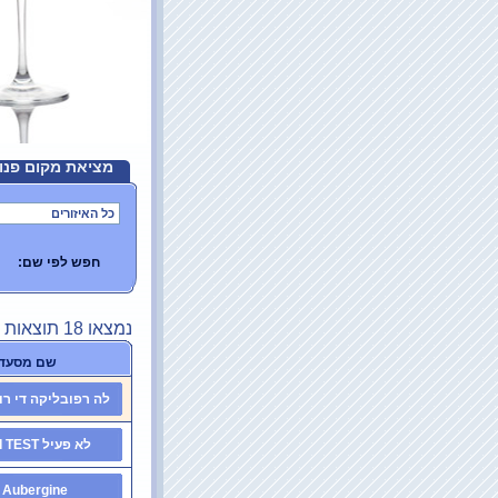
מציאת מקום פנוי
חפש לפי שם:
נמצאו 18 תוצאות
שם מסעד
לה רפובליקה די רו
לא פעיל API TEST
Aubergine