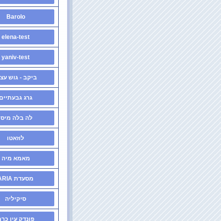
Barolo
elena-test
yaniv-test
ביקב - גוש עצי
גרג גבעתיים
לה בלה מיסו
לוזאטו
מאמא מיה
מסעדת ARIA
סיקיליה
פונדק עין כר