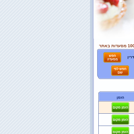
רין
הזמן